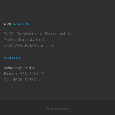
OUR
LOCATION
EUCC - Die Küsten Union Deutschland e.V.
Friedrich-Barnewitz-Str. 3
D-18119 Rostock-Warnemünde
CONTACT
hofmann@eucc-d.de
Phone: +49 381 5196 423
Fax: +49 381 5197 211
All Rights Reserved